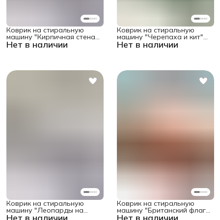
Коврик на стиральную
Коврик на стиральную
машину "Кирпичная стена"
машину "Черепаха и кит"
Нет в наличии
Нет в наличии
защитный,
защитный,
противоскользящий,
противоскользящий,
прямоугольный 58x38 см
прямоугольный 58x38 см
Коврик на стиральную
Коврик на стиральную
машину "Леопарды на
машину "Британский флаг"
Нет в наличии
Нет в наличии
сером фоне" защитный,
защитный,