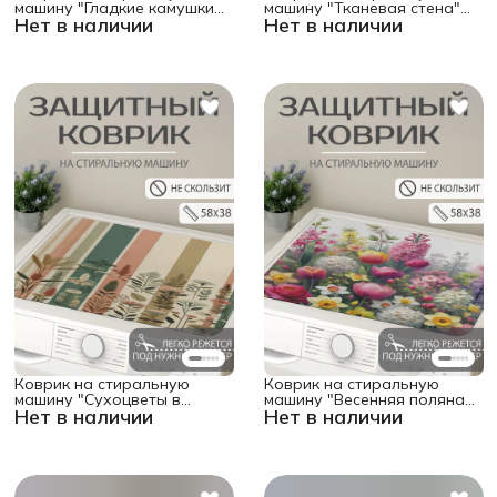
машину "Гладкие камушки"
машину "Тканевая стена"
Нет в наличии
Нет в наличии
защитный,
защитный,
противоскользящий,
противоскользящий,
прямоугольный 58x38 см
прямоугольный 58x38 см
Коврик на стиральную
Коврик на стиральную
машину "Сухоцветы в
машину "Весенняя поляна"
Нет в наличии
Нет в наличии
полоску" защитный,
защитный,
противоскользящий,
противоскользящий,
прямоугольный 58x38 см
прямоугольный 58x38 см