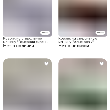
Коврик на стиральную
Коврик на стиральную
машину "Вечерняя сирень"
машину "Алые розы"
Нет в наличии
Нет в наличии
защитный,
защитный,
противоскользящий,
противоскользящий,
прямоугольный 58x38 см
прямоугольный 58x38 см