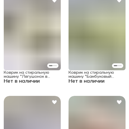
Коврик на стиральную
Коврик на стиральную
машину "Лягушонок в
машину "Бамбуковый
Нет в наличии
Нет в наличии
сомбреро" защитный,
релакс" защитный,
противоскользящий,
противоскользящий,
прямоугольный 58x38 см
прямоугольный 58x38 см