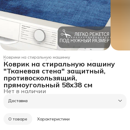
Коврики на стиральную машинку
Товары для дома
›
Аксессуары для ванной и туалета
›
Коврик на стиральную машину
Главная
›
"Тканевая стена" защитный,
противоскользящий,
прямоугольный 58x38 см
Нет в наличии
Доставка
О товаре
Характеристики