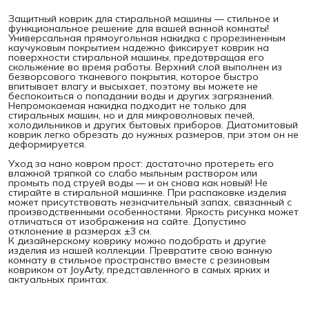
Защитный коврик для стиральной машины — стильное и
функциональное решение для вашей ванной комнаты!
Универсальная прямоугольная накидка с прорезиненным
каучуковым покрытием надежно фиксирует коврик на
поверхности стиральной машины, предотвращая его
скольжение во время работы. Верхний слой выполнен из
безворсового тканевого покрытия, которое быстро
впитывает влагу и высыхает, поэтому вы можете не
беспокоиться о попадании воды и других загрязнений.
Непромокаемая накидка подходит не только для
стиральных машин, но и для микроволновых печей,
холодильников и других бытовых приборов. Диатомитовый
коврик легко обрезать до нужных размеров, при этом он не
деформируется.
Уход за нано ковром прост: достаточно протереть его
влажной тряпкой со слабо мыльным раствором или
промыть под струей воды — и он снова как новый! Не
стирайте в стиральной машинке. При распаковке изделия
может присутствовать незначительный запах, связанный с
производственными особенностями. Яркость рисунка может
отличаться от изображения на сайте. Допустимо
отклонение в размерах ±3 см.
К дизайнерскому коврику можно подобрать и другие
изделия из нашей коллекции. Превратите свою ванную
комнату в стильное пространство вместе с резиновым
ковриком от JoyArty, представленного в самых ярких и
актуальных принтах.