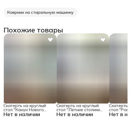
Коврики на стиральную машинку
Похожие товары
Скатерть на круглый
Скатерть на круглый
Скатерть 
стол "Канун Нового
стол "Летние столики
стол "Ром
Нет в наличии
Нет в наличии
Нет в н
Года", 150х150 , серия
кафе", 150х150
поляне", 1
Новый год