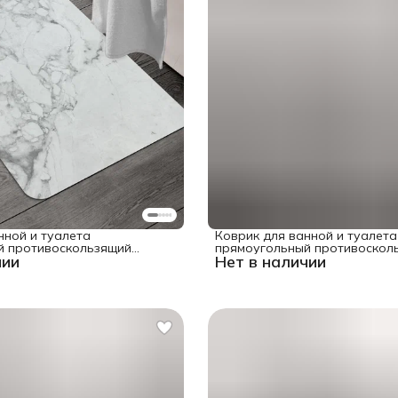
нной и туалета
Коврик для ванной и туалета
й противоскользящий
прямоугольный противоскол
чии
Нет в наличии
" 58x38 см
"Собака с газетой" 58x38 см