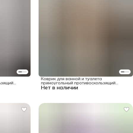
Коврик для ванной и туалета
ьзящий
прямоугольный противоскользящий
Нет в наличии
"Хрюша с розами" 58x38 см