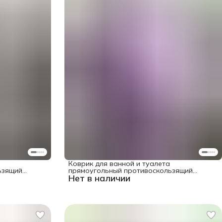
Коврик для ванной и туалета
ьзящий
прямоугольный противоскользящий
Нет в наличии
"Фиолетовый градиент" 58x38 см