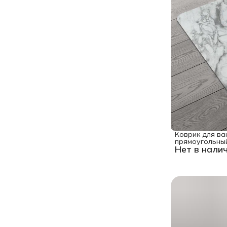
Коврик для ва
прямоугольны
Нет в нали
"Серый мрамор