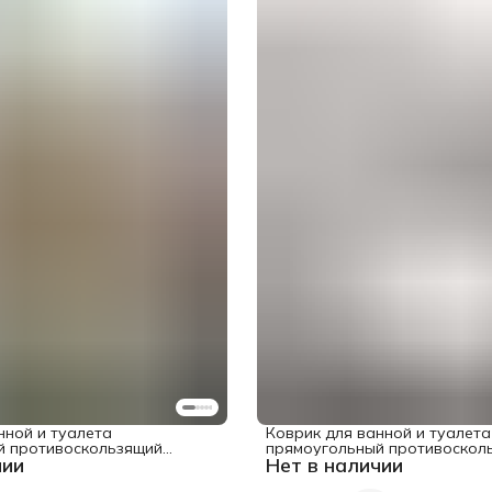
нной и туалета
Коврик для ванной и туалета
й противоскользящий
прямоугольный противоскол
чии
Нет в наличии
адь" 58x38 см
"Улыбка лягушки" 58x38 см