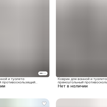
нной и туалета
Коврик для ванной и туалета
й противоскользящий
прямоугольный противоскол
чии
Нет в наличии
зыри" 58x38 см
"Поющая хрюшка" 58x38 см