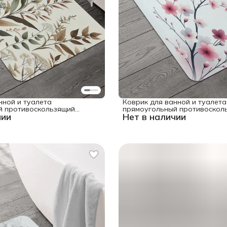
нной и туалета
Коврик для ванной и туалета
й противоскользящий
прямоугольный противосколь
чии
Нет в наличии
я" 58x38 см
сакуры" 58x38 см