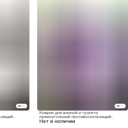
Коврик для ванной и туалета
ьзящий
прямоугольный противоскользящий
Нет в наличии
"Сиреневая любовь" 58x38 см