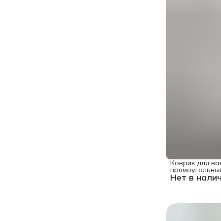
Коврик для ва
прямоугольны
Нет в нали
"Воздушные пу