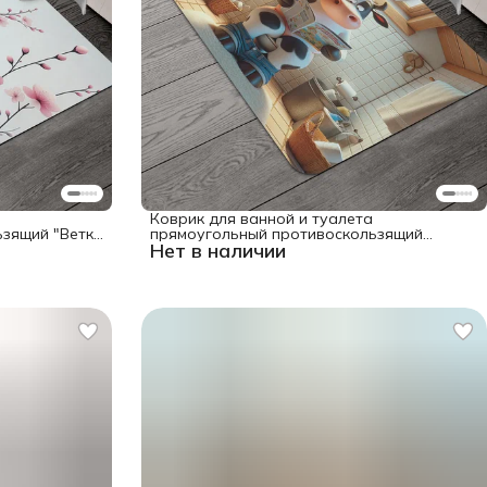
Коврик для ванной и туалета
зящий "Ветка
прямоугольный противоскользящий
Нет в наличии
"Корова читает" 58x38 см