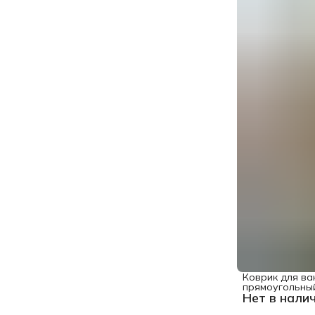
Коврик для ва
прямоугольны
Нет в нали
"Кошачья площ