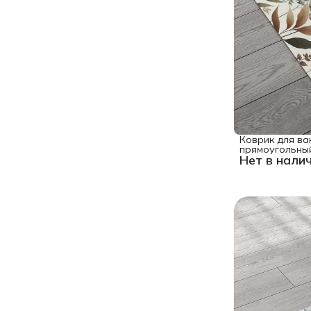
Коврик для ва
прямоугольны
Нет в нали
"Трава лугова