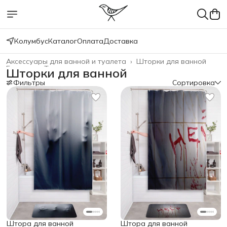
Колумбус
Каталог
Оплата
Доставка
Аксессуары для ванной и туалета
›
Шторки для ванной
Главная
›
Товары для дома
›
Шторки для ванной
Фильтры
Сортировка
Штора для ванной
Штора для ванной