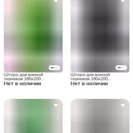
Штора для ванной
Штора для ванной
тканевая 180х200
тканевая 180х200
Нет в наличии
Нет в наличии
водоотталкивающая "Тень
водоотталкивающая
лягушки"
"Отблески молний"