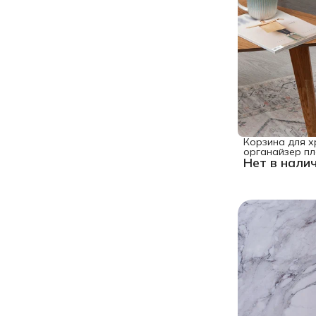
Корзина для х
органайзер пл
Нет в нали
хлопок, 35x40 