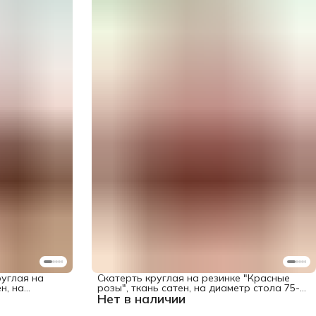
руглая на
Скатерть круглая на резинке "Красные
н, на
розы", ткань сатен, на диаметр стола 75-
Нет в наличии
марта
100 см, серия 8 марта