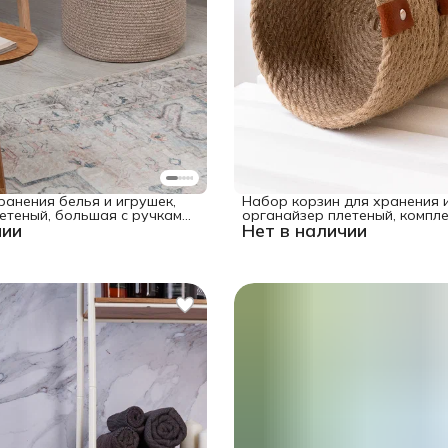
ранения белья и игрушек,
Набор корзин для хранения и
етеный, большая с ручками,
органайзер плетеный, компле
чии
Нет в наличии
см