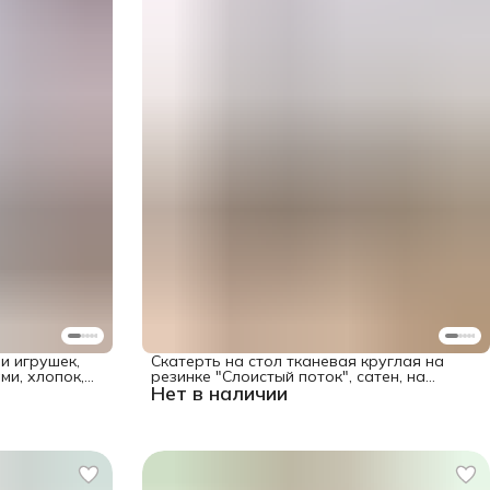
и игрушек,
Скатерть на стол тканевая круглая на
ми, хлопок,
резинке "Слоистый поток", cатен, на
Нет в наличии
диаметр 105-120 см