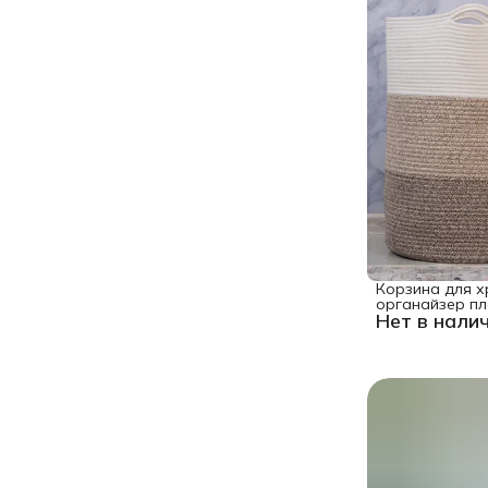
Корзина для х
органайзер пл
Нет в нали
хлопок, 35x55 