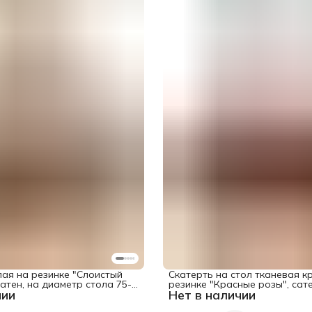
лая на резинке "Слоистый
Скатерть на стол тканевая к
сатен, на диаметр стола 75-
резинке "Красные розы", cате
чии
Нет в наличии
диаметр 105-120 см, серия 8 