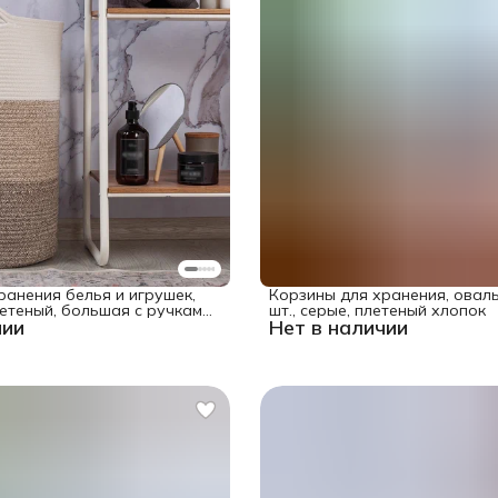
ранения белья и игрушек,
Корзины для хранения, оваль
етеный, большая с ручками,
шт., серые, плетеный хлопок
чии
Нет в наличии
см