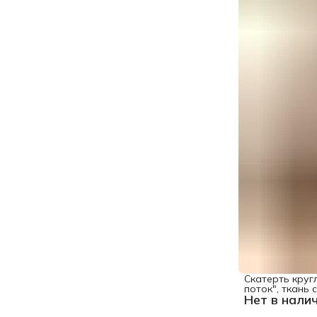
Скатерть круг
поток", ткань 
Нет в нали
100 см