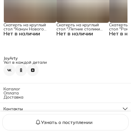
Скатерть на круглый
Скатерть на круглый
Скатерть 
стол "Канун Нового
стол "Летние столики
стол "Ром
Нет в наличии
Нет в наличии
Нет в н
Года", 150х150 , серия
кафе", 150х150
поляне", 1
Новый год
JoyArty
Уют в каждой детали
Каталог
Оплата
Доставка
Контакты
Адрес
г. Москва, ул. Б. Семёновская, 40, стр. 2
Узнать о поступлении
Политика конфиденциальности
Оферта
Реквизиты
Правила воз
Телефон
8 (495) 922-05-75