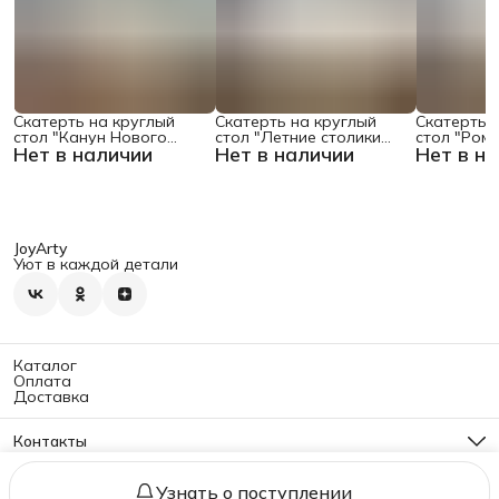
Скатерть на круглый
Скатерть на круглый
Скатерть 
стол "Канун Нового
стол "Летние столики
стол "Ром
Нет в наличии
Нет в наличии
Нет в н
Года", 150х150 , серия
кафе", 150х150
поляне", 1
Новый год
JoyArty
Уют в каждой детали
Каталог
Оплата
Доставка
Контакты
Адрес
г. Москва, ул. Б. Семёновская, 40, стр. 2
Узнать о поступлении
Политика конфиденциальности
Оферта
Реквизиты
Правила воз
Телефон