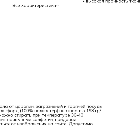
• высокая прочность ткан
Все характеристики
ола от царапин, загрязнений и горячей посуды.
оксфорд (100% полиэстер) плотностью 198 гр/
можно стирать при температуре 30-40
нит привычные салфетки, придавая
аться от изображения на сайте. Допустимо