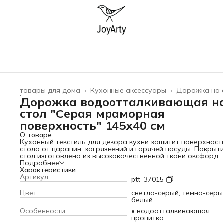
товары для дома
›
Кухонные аксессуары
›
Дорожка на 
Главная
›
Дорожка водоотталкивающая н
стол "Серая мраморная
поверхность" 145х40 см
О товаре
Кухонный текстиль для декора кухни защитит поверхност
стола от царапин, загрязнений и горячей посуды. Покрыт
стол изготовлено из высококачественной ткани оксфорд
(100% полиэстер) плотностью 198 гр/кв.м. и обработано
Подробнее
водоотталкивающей пропиткой. Изделие можно стирать 
Характеристики
температуре 30-40 градусов, выбирая деликатный режим
Артикул
ptt_37015
стирки. Дорожка заменит привычные салфетки, придавая
пространству элегантный вид. Яркость рисунка может
Цвет
светло-серый, темно-серы
отличаться от изображения на сайте. Допустимо отклоне
белый
в размерах полотна в пределах 2 см.
Особенности
• водоотталкивающая
пропитка