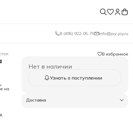
8 (495) 922-05-75
info@joy-joy.ru
стол
В избранное
а
Нет в наличии
Узнать о поступлении
ь
ие на
Доставка
при
й,
ние