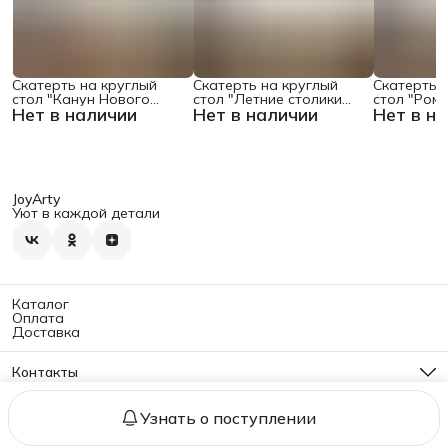
Скатерть на круглый
Скатерть на круглый
Скатерть 
стол "Канун Нового
стол "Летние столики
стол "Ром
Нет в наличии
Нет в наличии
Нет в н
Года", 150х150 , серия
кафе", 150х150
поляне", 1
Новый год
JoyArty
Уют в каждой детали
Каталог
Оплата
Доставка
Контакты
Адрес
г. Москва, ул. Б. Семёновская, 40, стр. 2
Узнать о поступлении
Политика конфиденциальности
Оферта
Реквизиты
Правила воз
Телефон
8 (495) 922-05-75