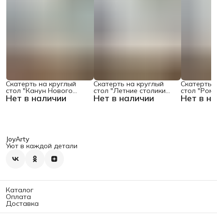
Скатерть на круглый
Скатерть на круглый
Скатерть 
стол "Канун Нового
стол "Летние столики
стол "Ром
Нет в наличии
Нет в наличии
Нет в н
Года", 150х150 , серия
кафе", 150х150
поляне", 1
Новый год
JoyArty
Уют в каждой детали
Каталог
Оплата
Доставка