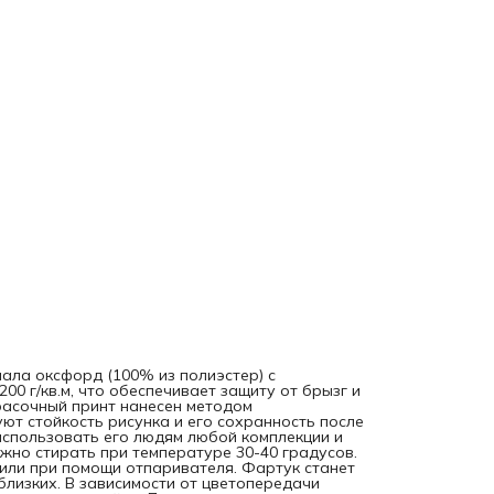
близких. В зависимости от цветопередачи экрана монитор
яркость рисунка может отличаться от изображения на са
Допустимо отклонение в размерах полотна в пределах 2 
ала оксфорд (100% из полиэстер) с
0 г/кв.м, что обеспечивает защиту от брызг и
красочный принт нанесен методом
ют стойкость рисунка и его сохранность после
использовать его людям любой комплекции и
жно стирать при температуре 30-40 градусов.
 или при помощи отпаривателя. Фартук станет
лизких. В зависимости от цветопередачи