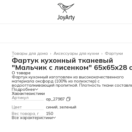
Товары для дома
›
Аксессуары для кухни
›
Фартуки
Главная
›
Фартук кухонный тканевый
"Мальчик с лисенком" 65х65х28 
О товаре
Фартук кухонный изготовлен из высококачественного
материала оксфорд (100% из полиэстер) с
водоотталкивающей пропиткой. Плотность ткани составл
200 г/кв.м, что обеспечивает защиту от брызг и пятен.
Подробнее
Особенностью изделия является его дизайн. Яркий и
Характеристики
красочный принт нанесен методом сублимационной печат
Артикул
ap_27987
Гипоаллергенные чернила гарантируют стойкость рисунка
его сохранность после многочисленных стирок. Регулиру
Цвет
синий, зеленый
крепление позволяет использовать его людям любой
Вес товара, г
150
комплекции и возраста. Завязки надежно фиксируются на
Все характеристики
теле. Изделие можно стирать при температуре 30-40
градусов. Глажка разрешена при слабой степени нагрева
("Шелк", 110) или при помощи отпаривателя. Фартук стан
отличным подарком на любой праздник для ваших родны