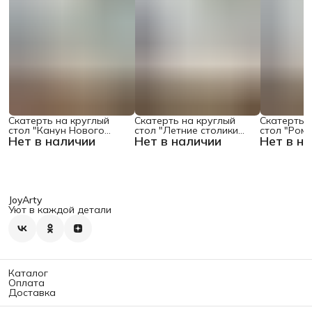
Скатерть на круглый
Скатерть на круглый
Скатерть 
стол "Канун Нового
стол "Летние столики
стол "Ром
Нет в наличии
Нет в наличии
Нет в н
Года", 150х150 , серия
кафе", 150х150
поляне", 1
Новый год
JoyArty
Уют в каждой детали
Каталог
Оплата
Доставка