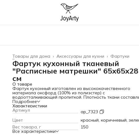
Товары для дома
›
Аксессуары для кухни
›
Фартуки
Главная
›
Фартук кухонный тканевый
"Расписные матрешки" 65х65х28
см
О товаре
Фартук кухонный изготовлен из высококачественного
материала оксфорд (100% из полиэстер) с
водоотталкивающей пропиткой. Плотность ткани составл
200 г/кв.м, что обеспечивает защиту от брызг и пятен.
Подробнее
Особенностью изделия является его дизайн. Яркий и
Характеристики
красочный принт нанесен методом сублимационной печат
Артикул
ap_7323
Гипоаллергенные чернила гарантируют стойкость рисунка
его сохранность после многочисленных стирок. Регулиру
Цвет
красный, коричневый, зел
крепление позволяет использовать его людям любой
Вес товара, г
150
комплекции и возраста. Завязки надежно фиксируются на
Все характеристики
теле. Изделие можно стирать при температуре 30-40
градусов. Глажка разрешена при слабой степени нагрева