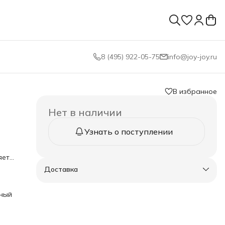
8 (495) 922-05-75
info@joy-joy.ru
В избранное
Нет в наличии
Узнать о поступлении
яет
Доставка
и.
 и
емое
еный