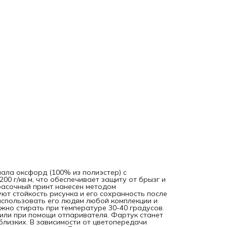
("Шелк", 110) или при помощи отпаривателя. Фартук стан
отличным подарком на любой праздник для ваших родны
близких. В зависимости от цветопередачи экрана монитор
яркость рисунка может отличаться от изображения на са
Допустимо отклонение в размерах полотна в пределах 2 
ала оксфорд (100% из полиэстер) с
0 г/кв.м, что обеспечивает защиту от брызг и
красочный принт нанесен методом
ют стойкость рисунка и его сохранность после
использовать его людям любой комплекции и
жно стирать при температуре 30-40 градусов.
 или при помощи отпаривателя. Фартук станет
лизких. В зависимости от цветопередачи