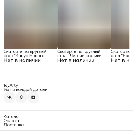
Скатерть на круглый
Скатерть на круглый
Скатерть 
стол "Канун Нового
стол "Летние столики
стол "Ром
Нет в наличии
Нет в наличии
Нет в н
Года", 150х150 , серия
кафе", 150х150
поляне", 1
Новый год
JoyArty
Уют в каждой детали
Каталог
Оплата
Доставка