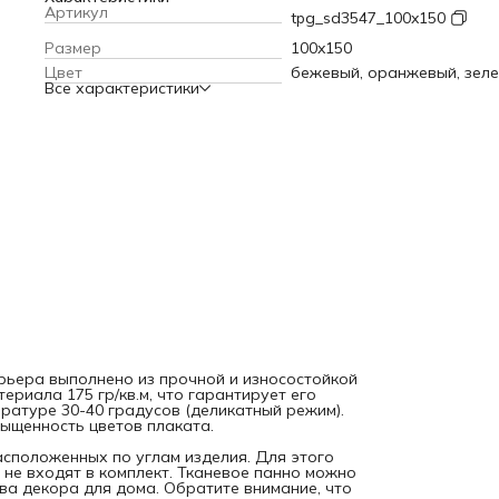
градусов (деликатный режим). Современные технологии
Артикул
tpg_sd3547_100x150
печати обеспечивают яркость и насыщенность цветов
плаката.
Текстильное полотно крепится к стене с помощь
Размер
100x150
петель, расположенных по углам изделия. Для этого мож
Цвет
бежевый, оранжевый, зел
использовать саморезы, кнопки или гвоздики, которые не
Все характеристики
входят в комплект. Тканевое панно можно вешать фоном 
праздник или фотосессию, а также в качества декора для
дома. Обратите внимание, что яркость рисунка может
отличаться от изображения на сайте, а допустимое
отклонение в размерах полотна составляет 5 см.
рьера выполнено из прочной и износостойкой
ериала 175 гр/кв.м, что гарантирует его
ратуре 30-40 градусов (деликатный режим).
ыщенность цветов плаката.
расположенных по углам изделия. Для этого
 не входят в комплект. Тканевое панно можно
ва декора для дома. Обратите внимание, что