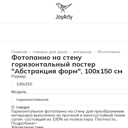
Главная
›
товары для дома
›
интерьер
›
Фотопанно
Фотопанно на стену
горизонтальный постер
"Абстракция форм", 100x150 см
Размер
100x150
Модель
горизонтальное
О товаре
Горизонтальное фотопанно на стену для преображения
интерьера выполнено из прочной и износостойкой ткани
сатен, состоящей из 100% из полиэстера. Плотность
материала 175 гр/кв.м, что гарантирует его прочность и
Подробнее
долговечность. Баннер можно стирать при температуре 3
Характеристики