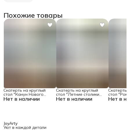
Похожие товары
Скатерть на круглый
Скатерть на круглый
Скатерть 
стол "Канун Нового
стол "Летние столики
стол "Ром
Нет в наличии
Нет в наличии
Нет в н
Года", 150х150 , серия
кафе", 150х150
поляне", 1
Новый год
JoyArty
Уют в каждой детали