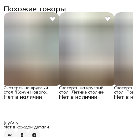
Похожие товары
Скатерть на круглый
Скатерть на круглый
Скатерть 
стол "Канун Нового
стол "Летние столики
стол "Ром
Нет в наличии
Нет в наличии
Нет в н
Года", 150х150 , серия
кафе", 150х150
поляне", 1
Новый год
JoyArty
Уют в каждой детали