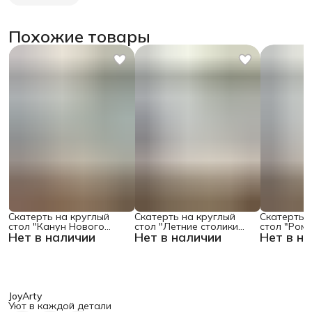
Похожие товары
Скатерть на круглый
Скатерть на круглый
Скатерть 
стол "Канун Нового
стол "Летние столики
стол "Ром
Нет в наличии
Нет в наличии
Нет в н
Года", 150х150 , серия
кафе", 150х150
поляне", 1
Новый год
JoyArty
Уют в каждой детали