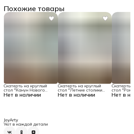
Похожие товары
Скатерть на круглый
Скатерть на круглый
Скатерть 
стол "Канун Нового
стол "Летние столики
стол "Ром
Нет в наличии
Нет в наличии
Нет в н
Года", 150х150 , серия
кафе", 150х150
поляне", 1
Новый год
JoyArty
Уют в каждой детали