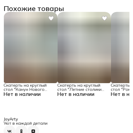
Похожие товары
Скатерть на круглый
Скатерть на круглый
Скатерть 
стол "Канун Нового
стол "Летние столики
стол "Ром
Нет в наличии
Нет в наличии
Нет в н
Года", 150х150 , серия
кафе", 150х150
поляне", 1
Новый год
JoyArty
Уют в каждой детали