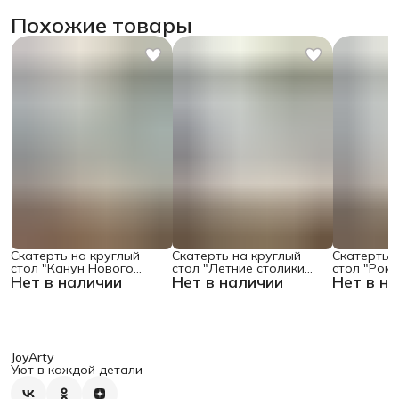
Похожие товары
Скатерть на круглый
Скатерть на круглый
Скатерть 
стол "Канун Нового
стол "Летние столики
стол "Ром
Нет в наличии
Нет в наличии
Нет в н
Года", 150х150 , серия
кафе", 150х150
поляне", 1
Новый год
JoyArty
Уют в каждой детали