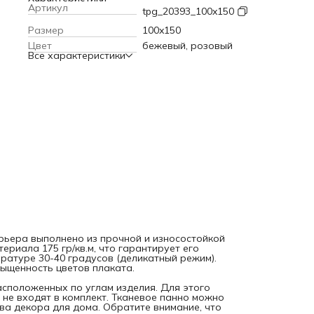
градусов (деликатный режим). Современные технологии
Артикул
tpg_20393_100x150
печати обеспечивают яркость и насыщенность цветов
плаката.
Текстильное полотно крепится к стене с помощь
Размер
100x150
петель, расположенных по углам изделия. Для этого мож
Цвет
бежевый, розовый
использовать саморезы, кнопки или гвоздики, которые не
Все характеристики
входят в комплект. Тканевое панно можно вешать фоном 
праздник или фотосессию, а также в качества декора для
дома. Обратите внимание, что яркость рисунка может
отличаться от изображения на сайте, а допустимое
отклонение в размерах полотна составляет 5 см.
рьера выполнено из прочной и износостойкой
ериала 175 гр/кв.м, что гарантирует его
ратуре 30-40 градусов (деликатный режим).
ыщенность цветов плаката.
расположенных по углам изделия. Для этого
 не входят в комплект. Тканевое панно можно
ва декора для дома. Обратите внимание, что