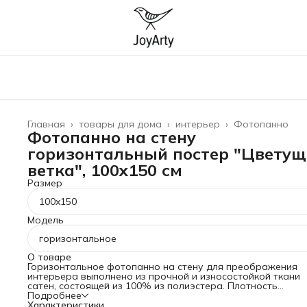
Главная
›
товары для дома
›
интерьер
›
Фотопанно
Фотопанно на стену
горизонтальный постер "Цветущ
ветка", 100x150 см
Размер
100x150
Модель
горизонтальное
О товаре
Горизонтальное фотопанно на стену для преображения
интерьера выполнено из прочной и износостойкой ткани
сатен, состоящей из 100% из полиэстера. Плотность
материала 175 гр/кв.м, что гарантирует его прочность и
Подробнее
долговечность. Баннер можно стирать при температуре 3
Характеристики