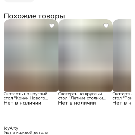
Похожие товары
Скатерть на круглый
Скатерть на круглый
Скатерть 
стол "Канун Нового
стол "Летние столики
стол "Ром
Нет в наличии
Нет в наличии
Нет в н
Года", 150х150 , серия
кафе", 150х150
поляне", 1
Новый год
JoyArty
Уют в каждой детали