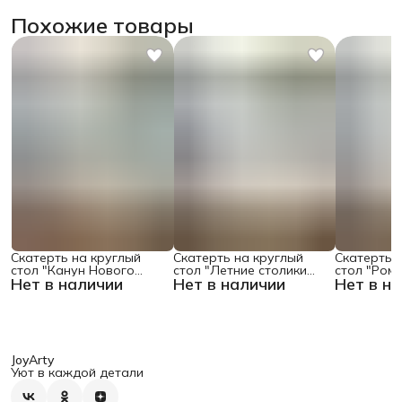
Похожие товары
Скатерть на круглый
Скатерть на круглый
Скатерть 
стол "Канун Нового
стол "Летние столики
стол "Ром
Нет в наличии
Нет в наличии
Нет в н
Года", 150х150 , серия
кафе", 150х150
поляне", 1
Новый год
JoyArty
Уют в каждой детали