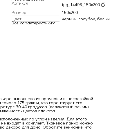
градусов (деликатный режим). Современные технологии
Артикул
tpg_14496_150x200
печати обеспечивают яркость и насыщенность цветов
плаката.
Текстильное полотно крепится к стене с помощь
Размер
150x200
петель, расположенных по углам изделия. Для этого мож
Цвет
черный, голубой, белый
использовать саморезы, кнопки или гвоздики, которые не
Все характеристики
входят в комплект. Тканевое панно можно вешать фоном 
праздник или фотосессию, а также в качества декора для
дома. Обратите внимание, что яркость рисунка может
отличаться от изображения на сайте, а допустимое
отклонение в размерах полотна составляет 5 см.
рьера выполнено из прочной и износостойкой
ериала 175 гр/кв.м, что гарантирует его
ратуре 30-40 градусов (деликатный режим).
ыщенность цветов плаката.
расположенных по углам изделия. Для этого
 не входят в комплект. Тканевое панно можно
ва декора для дома. Обратите внимание, что