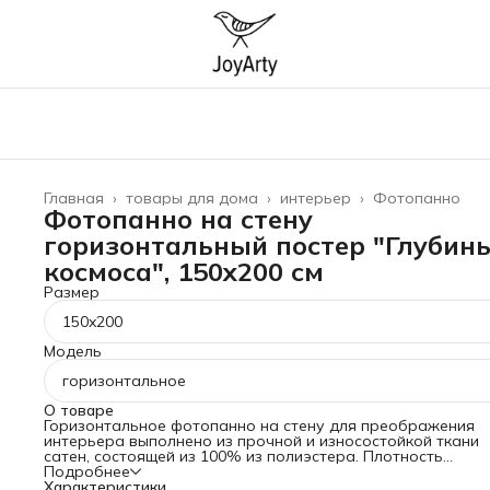
Главная
›
товары для дома
›
интерьер
›
Фотопанно
Фотопанно на стену
горизонтальный постер "Глубин
космоса", 150x200 см
Размер
150x200
Модель
горизонтальное
О товаре
Горизонтальное фотопанно на стену для преображения
интерьера выполнено из прочной и износостойкой ткани
сатен, состоящей из 100% из полиэстера. Плотность
материала 175 гр/кв.м, что гарантирует его прочность и
Подробнее
долговечность. Баннер можно стирать при температуре 3
Характеристики