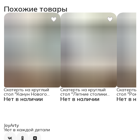
Похожие товары
Скатерть на круглый
Скатерть на круглый
Скатерть 
стол "Канун Нового
стол "Летние столики
стол "Ром
Нет в наличии
Нет в наличии
Нет в н
Года", 150х150 , серия
кафе", 150х150
поляне", 1
Новый год
JoyArty
Уют в каждой детали