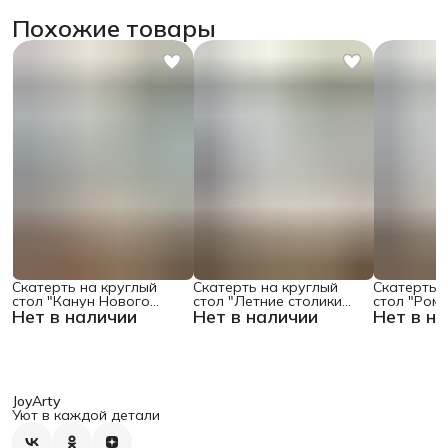
Похожие товары
Скатерть на круглый
Скатерть на круглый
Скатерть 
стол "Канун Нового
стол "Летние столики
стол "Ром
Нет в наличии
Нет в наличии
Нет в н
Года", 150х150 , серия
кафе", 150х150
поляне", 1
Новый год
JoyArty
Уют в каждой детали