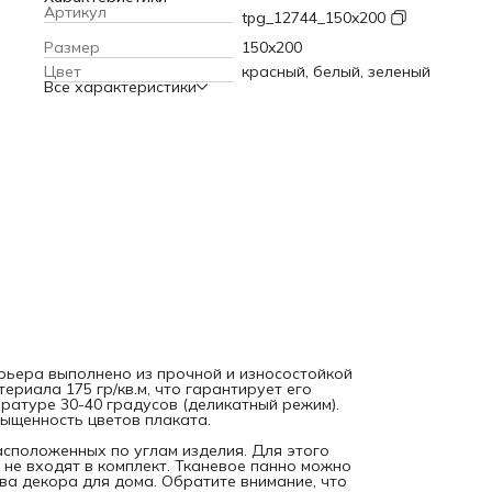
градусов (деликатный режим). Современные технологии
Артикул
tpg_12744_150x200
печати обеспечивают яркость и насыщенность цветов
плаката.
Текстильное полотно крепится к стене с помощь
Размер
150x200
петель, расположенных по углам изделия. Для этого мож
Цвет
красный, белый, зеленый
использовать саморезы, кнопки или гвоздики, которые не
Все характеристики
входят в комплект. Тканевое панно можно вешать фоном 
праздник или фотосессию, а также в качества декора для
дома. Обратите внимание, что яркость рисунка может
отличаться от изображения на сайте, а допустимое
отклонение в размерах полотна составляет 5 см.
рьера выполнено из прочной и износостойкой
ериала 175 гр/кв.м, что гарантирует его
ратуре 30-40 градусов (деликатный режим).
ыщенность цветов плаката.
расположенных по углам изделия. Для этого
 не входят в комплект. Тканевое панно можно
ва декора для дома. Обратите внимание, что