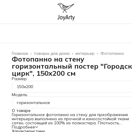
Главная
›
товары для дома
›
интерьер
›
Фотопанно
Фотопанно на стену
горизонтальный постер "Городс
цирк", 150x200 см
Размер
150x200
Модель
горизонтальное
О товаре
Горизонтальное фотопанно на стену для преображения
интерьера выполнено из прочной и износостойкой ткани
сатен, состоящей из 100% из полиэстера. Плотность
материала 175 гр/кв.м, что гарантирует его прочность и
Подробнее
долговечность. Баннер можно стирать при температуре 3
Характеристики