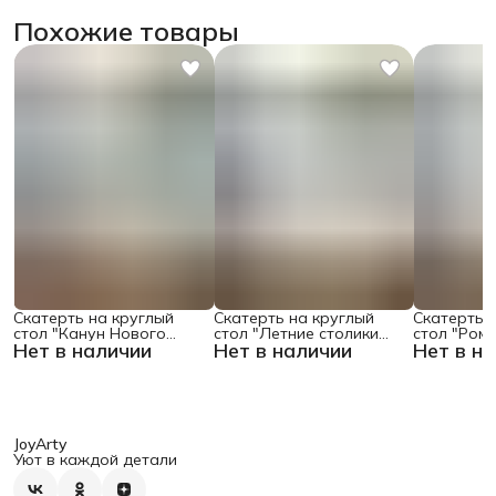
Похожие товары
Скатерть на круглый
Скатерть на круглый
Скатерть 
стол "Канун Нового
стол "Летние столики
стол "Ром
Нет в наличии
Нет в наличии
Нет в н
Года", 150х150 , серия
кафе", 150х150
поляне", 1
Новый год
JoyArty
Уют в каждой детали