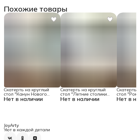
Похожие товары
Скатерть на круглый
Скатерть на круглый
Скатерть 
стол "Канун Нового
стол "Летние столики
стол "Ром
Нет в наличии
Нет в наличии
Нет в н
Года", 150х150 , серия
кафе", 150х150
поляне", 1
Новый год
JoyArty
Уют в каждой детали