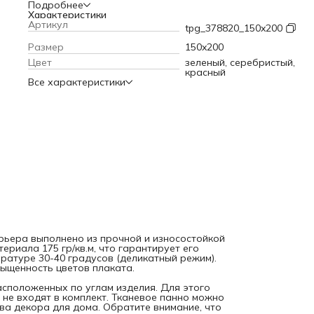
материала 175 гр/кв.м, что гарантирует его прочность и
Подробнее
долговечность. Баннер можно стирать при температуре 3
Характеристики
градусов (деликатный режим). Современные технологии
Артикул
tpg_378820_150x200
печати обеспечивают яркость и насыщенность цветов
плаката.
Текстильное полотно крепится к стене с помощь
Размер
150x200
петель, расположенных по углам изделия. Для этого мож
Цвет
зеленый, серебристый,
использовать саморезы, кнопки или гвоздики, которые не
красный
входят в комплект. Тканевое панно можно вешать фоном 
Все характеристики
праздник или фотосессию, а также в качества декора для
дома. Обратите внимание, что яркость рисунка может
отличаться от изображения на сайте, а допустимое
отклонение в размерах полотна составляет 5 см.
рьера выполнено из прочной и износостойкой
ериала 175 гр/кв.м, что гарантирует его
ратуре 30-40 градусов (деликатный режим).
ыщенность цветов плаката.
расположенных по углам изделия. Для этого
 не входят в комплект. Тканевое панно можно
ва декора для дома. Обратите внимание, что