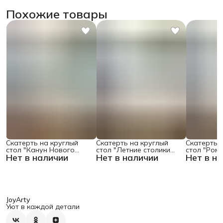
Похожие товары
Скатерть на круглый
Скатерть на круглый
Скатерть 
стол "Канун Нового
стол "Летние столики
стол "Ром
Нет в наличии
Нет в наличии
Нет в н
Года", 150х150 , серия
кафе", 150х150
поляне", 1
Новый год
JoyArty
Уют в каждой детали