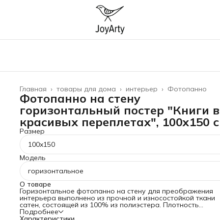
Главная
›
товары для дома
›
интерьер
›
Фотопанно
Фотопанно на стену
горизонтальный постер "Книги в
красивых переплетах", 100x150 
Размер
100x150
Модель
горизонтальное
О товаре
Горизонтальное фотопанно на стену для преображения
интерьера выполнено из прочной и износостойкой ткани
сатен, состоящей из 100% из полиэстера. Плотность
материала 175 гр/кв.м, что гарантирует его прочность и
Подробнее
долговечность. Баннер можно стирать при температуре 3
Характеристики