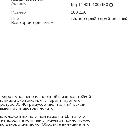
градусов (деликатный режим). Современные технологии
Артикул
tpg_92801_100x150
печати обеспечивают яркость и насыщенность цветов
плаката.
Текстильное полотно крепится к стене с помощь
Размер
100x150
петель, расположенных по углам изделия. Для этого мож
Цвет
темно-серый, серый, зелены
использовать саморезы, кнопки или гвоздики, которые не
Все характеристики
входят в комплект. Тканевое панно можно вешать фоном 
праздник или фотосессию, а также в качества декора для
дома. Обратите внимание, что яркость рисунка может
отличаться от изображения на сайте, а допустимое
отклонение в размерах полотна составляет 5 см.
рьера выполнено из прочной и износостойкой
ериала 175 гр/кв.м, что гарантирует его
ратуре 30-40 градусов (деликатный режим).
ыщенность цветов плаката.
расположенных по углам изделия. Для этого
 не входят в комплект. Тканевое панно можно
ва декора для дома. Обратите внимание, что