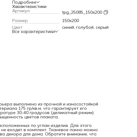
материала 175 гр/кв.м, что гарантирует его прочность и
Подробнее
долговечность. Баннер можно стирать при температуре 3
Характеристики
градусов (деликатный режим). Современные технологии
Артикул
tpg_25085_150x200
печати обеспечивают яркость и насыщенность цветов
плаката.
Текстильное полотно крепится к стене с помощь
Размер
150x200
петель, расположенных по углам изделия. Для этого мож
Цвет
синий, голубой, серый
использовать саморезы, кнопки или гвоздики, которые не
Все характеристики
входят в комплект. Тканевое панно можно вешать фоном 
праздник или фотосессию, а также в качества декора для
дома. Обратите внимание, что яркость рисунка может
отличаться от изображения на сайте, а допустимое
отклонение в размерах полотна составляет 5 см.
рьера выполнено из прочной и износостойкой
ериала 175 гр/кв.м, что гарантирует его
ратуре 30-40 градусов (деликатный режим).
ыщенность цветов плаката.
расположенных по углам изделия. Для этого
 не входят в комплект. Тканевое панно можно
ва декора для дома. Обратите внимание, что