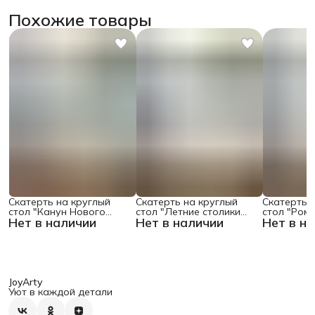
Похожие товары
Скатерть на круглый
Скатерть на круглый
Скатерть 
стол "Канун Нового
стол "Летние столики
стол "Ром
Нет в наличии
Нет в наличии
Нет в н
Года", 150х150 , серия
кафе", 150х150
поляне", 1
Новый год
JoyArty
Уют в каждой детали