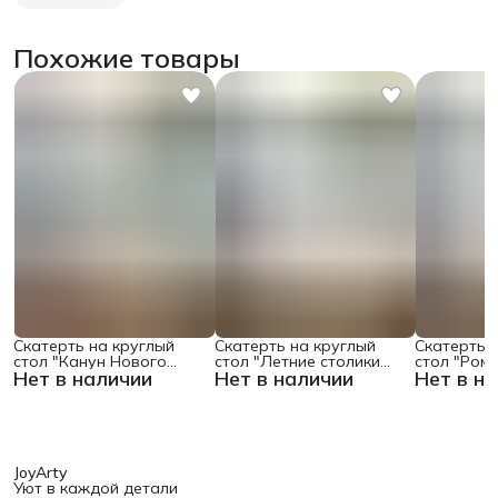
Похожие товары
Скатерть на круглый
Скатерть на круглый
Скатерть 
стол "Канун Нового
стол "Летние столики
стол "Ром
Нет в наличии
Нет в наличии
Нет в н
Года", 150х150 , серия
кафе", 150х150
поляне", 1
Новый год
JoyArty
Уют в каждой детали