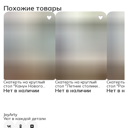
Похожие товары
Скатерть на круглый
Скатерть на круглый
Скатерть 
стол "Канун Нового
стол "Летние столики
стол "Ром
Нет в наличии
Нет в наличии
Нет в н
Года", 150х150 , серия
кафе", 150х150
поляне", 1
Новый год
JoyArty
Уют в каждой детали