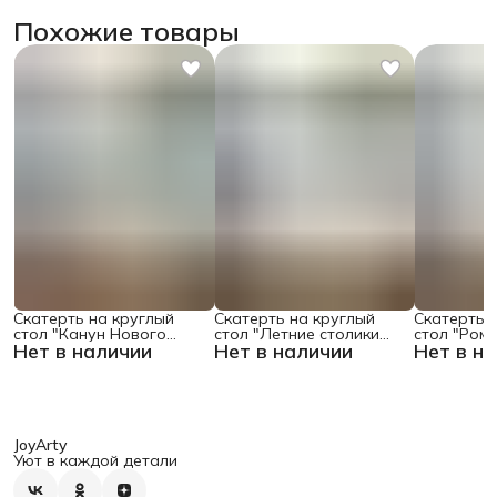
Похожие товары
Скатерть на круглый
Скатерть на круглый
Скатерть 
стол "Канун Нового
стол "Летние столики
стол "Ром
Нет в наличии
Нет в наличии
Нет в н
Года", 150х150 , серия
кафе", 150х150
поляне", 1
Новый год
JoyArty
Уют в каждой детали