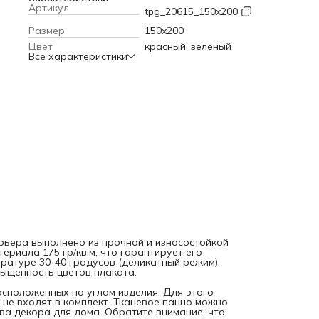
градусов (деликатный режим). Современные технологии
Артикул
tpg_20615_150x200
печати обеспечивают яркость и насыщенность цветов
плаката.
Текстильное полотно крепится к стене с помощь
Размер
150x200
петель, расположенных по углам изделия. Для этого мож
Цвет
красный, зеленый
использовать саморезы, кнопки или гвоздики, которые не
Все характеристики
входят в комплект. Тканевое панно можно вешать фоном 
праздник или фотосессию, а также в качества декора для
дома. Обратите внимание, что яркость рисунка может
отличаться от изображения на сайте, а допустимое
отклонение в размерах полотна составляет 5 см.
рьера выполнено из прочной и износостойкой
ериала 175 гр/кв.м, что гарантирует его
ратуре 30-40 градусов (деликатный режим).
ыщенность цветов плаката.
расположенных по углам изделия. Для этого
 не входят в комплект. Тканевое панно можно
ва декора для дома. Обратите внимание, что