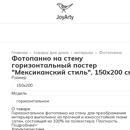
Главная
›
товары для дома
›
интерьер
›
Фотопанно
Фотопанно на стену
горизонтальный постер
"Мексиканский стиль", 150x200 с
Размер
150x200
Модель
горизонтальное
О товаре
Горизонтальное фотопанно на стену для преображения
интерьера выполнено из прочной и износостойкой ткани
сатен, состоящей из 100% из полиэстера. Плотность
материала 175 гр/кв.м, что гарантирует его прочность и
Подробнее
долговечность. Баннер можно стирать при температуре 3
Характеристики