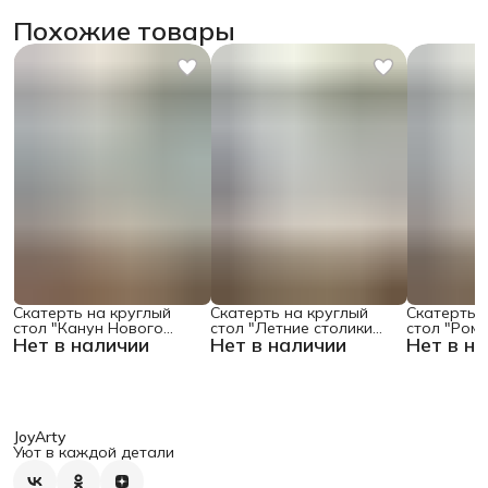
Похожие товары
Скатерть на круглый
Скатерть на круглый
Скатерть 
стол "Канун Нового
стол "Летние столики
стол "Ром
Нет в наличии
Нет в наличии
Нет в н
Года", 150х150 , серия
кафе", 150х150
поляне", 1
Новый год
JoyArty
Уют в каждой детали