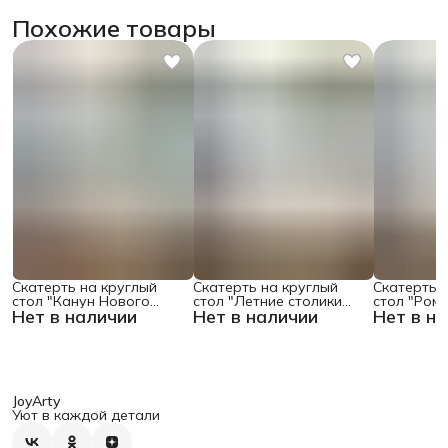
Похожие товары
Скатерть на круглый
Скатерть на круглый
Скатерть 
стол "Канун Нового
стол "Летние столики
стол "Ром
Нет в наличии
Нет в наличии
Нет в н
Года", 150х150 , серия
кафе", 150х150
поляне", 1
Новый год
JoyArty
Уют в каждой детали