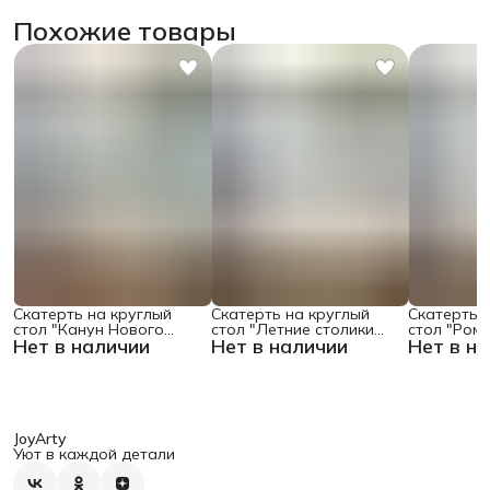
Похожие товары
Скатерть на круглый
Скатерть на круглый
Скатерть 
стол "Канун Нового
стол "Летние столики
стол "Ром
Нет в наличии
Нет в наличии
Нет в н
Года", 150х150 , серия
кафе", 150х150
поляне", 1
Новый год
JoyArty
Уют в каждой детали