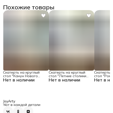
Похожие товары
Скатерть на круглый
Скатерть на круглый
Скатерть 
стол "Канун Нового
стол "Летние столики
стол "Ром
Нет в наличии
Нет в наличии
Нет в н
Года", 150х150 , серия
кафе", 150х150
поляне", 1
Новый год
JoyArty
Уют в каждой детали