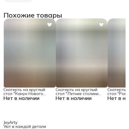
Похожие товары
Скатерть на круглый
Скатерть на круглый
Скатерть 
стол "Канун Нового
стол "Летние столики
стол "Ром
Нет в наличии
Нет в наличии
Нет в н
Года", 150х150 , серия
кафе", 150х150
поляне", 1
Новый год
JoyArty
Уют в каждой детали