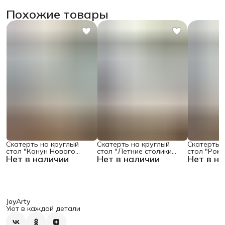
Похожие товары
Скатерть на круглый
Скатерть на круглый
Скатерть 
стол "Канун Нового
стол "Летние столики
стол "Ром
Нет в наличии
Нет в наличии
Нет в н
Года", 150х150 , серия
кафе", 150х150
поляне", 1
Новый год
JoyArty
Уют в каждой детали