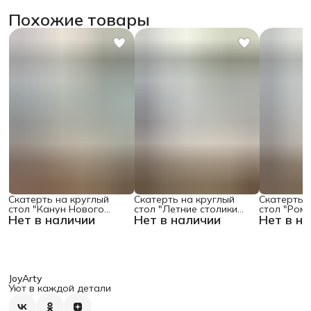
Похожие товары
Скатерть на круглый
Скатерть на круглый
Скатерть 
стол "Канун Нового
стол "Летние столики
стол "Ром
Нет в наличии
Нет в наличии
Нет в н
Года", 150х150 , серия
кафе", 150х150
поляне", 1
Новый год
JoyArty
Уют в каждой детали