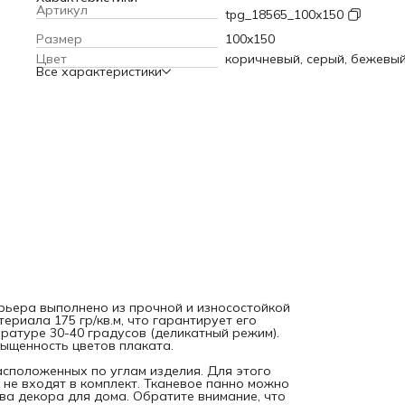
градусов (деликатный режим). Современные технологии
Артикул
tpg_18565_100x150
печати обеспечивают яркость и насыщенность цветов
плаката.
Текстильное полотно крепится к стене с помощь
Размер
100x150
петель, расположенных по углам изделия. Для этого мож
Цвет
коричневый, серый, бежевы
использовать саморезы, кнопки или гвоздики, которые не
Все характеристики
входят в комплект. Тканевое панно можно вешать фоном 
праздник или фотосессию, а также в качества декора для
дома. Обратите внимание, что яркость рисунка может
отличаться от изображения на сайте, а допустимое
отклонение в размерах полотна составляет 5 см.
рьера выполнено из прочной и износостойкой
ериала 175 гр/кв.м, что гарантирует его
ратуре 30-40 градусов (деликатный режим).
ыщенность цветов плаката.
расположенных по углам изделия. Для этого
 не входят в комплект. Тканевое панно можно
ва декора для дома. Обратите внимание, что