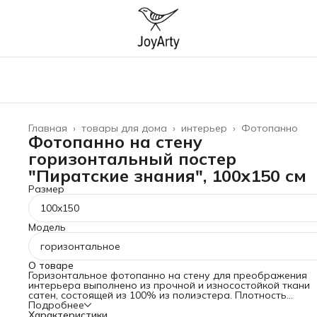
Главная
›
товары для дома
›
интерьер
›
Фотопанно
Фотопанно на стену
горизонтальный постер
"Пиратские знания", 100x150 см
Размер
100x150
Модель
горизонтальное
О товаре
Горизонтальное фотопанно на стену для преображения
интерьера выполнено из прочной и износостойкой ткани
сатен, состоящей из 100% из полиэстера. Плотность
материала 175 гр/кв.м, что гарантирует его прочность и
Подробнее
долговечность. Баннер можно стирать при температуре 3
Характеристики