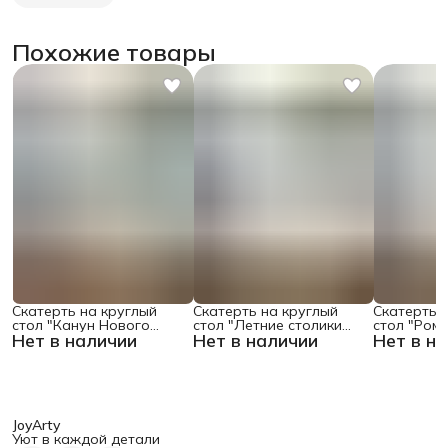
Похожие товары
Скатерть на круглый
Скатерть на круглый
Скатерть 
стол "Канун Нового
стол "Летние столики
стол "Ром
Нет в наличии
Нет в наличии
Нет в н
Года", 150х150 , серия
кафе", 150х150
поляне", 1
Новый год
JoyArty
Уют в каждой детали