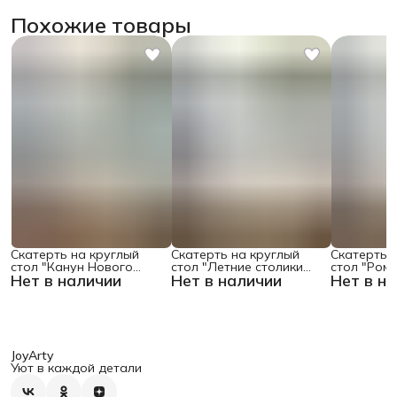
Похожие товары
Скатерть на круглый
Скатерть на круглый
Скатерть 
стол "Канун Нового
стол "Летние столики
стол "Ром
Нет в наличии
Нет в наличии
Нет в н
Года", 150х150 , серия
кафе", 150х150
поляне", 1
Новый год
JoyArty
Уют в каждой детали