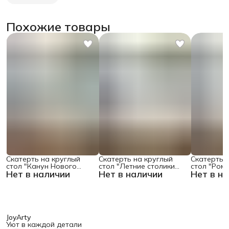
Похожие товары
Скатерть на круглый
Скатерть на круглый
Скатерть 
стол "Канун Нового
стол "Летние столики
стол "Ром
Нет в наличии
Нет в наличии
Нет в н
Года", 150х150 , серия
кафе", 150х150
поляне", 1
Новый год
JoyArty
Уют в каждой детали